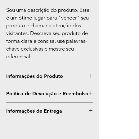
Sou uma descrição do produto. Este 
é um ótimo lugar para "vender" seu 
produto e chamar a atenção dos 
visitantes. Descreva seu produto de 
forma clara e concisa, use palavras-
chave exclusivas e mostre seu 
diferencial.
Informações do Produto
Estes são os detalhes do produto. Use este 
Política de Devolução e Reembolso
espaço para adicionar informações, como 
cor, tamanho, material, instruções e mais. 
Sou uma Política de Devolução e 
Este também é um ótimo lugar para 
Informações de Entrega
Reembolso. Sou um ótimo espaço para 
escrever o que torna este produto especial 
informar seus clientes como agir caso 
e como seus clientes podem se beneficiar 
Sou uma Política de Envio. Sou um ótimo 
estejam insatisfeitos com uma compra. Ter 
deste item.
lugar para adicionar mais informações 
uma política de reembolso ou de 
sobre seus métodos de entrega, 
devolução é uma ótima forma de 