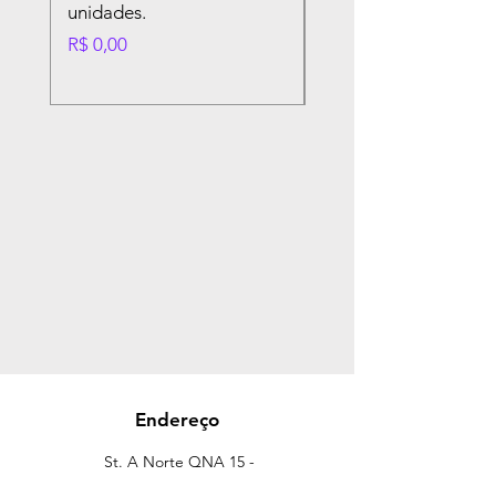
unidades.
Embalagem com 100
unidades.
Preço
R$ 0,00
Preço
R$ 0,00
Endereço
St. A Norte QNA 15 -
Taguatinga, Brasília - DF,
72110-