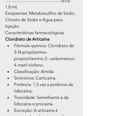
......................................................q.s.p 
1,0 mL
Excipientes: Metabissulfito de Sódio, 
Cloreto de Sódio e Água para 
Injeção.
Características farmacológicas
Cloridrato de Articaína
Fórmula química: Cloridrato de 
3-N-propilamino-
propionilamino-2- carbometoxi-
4-metil-tiofeno.
Classificação: Amida.
Sinônimos: Carticaína.
Potência: 1,5 vez a potência da 
lidocaína;
Toxicidade: Semelhante à da 
lidocaína e procaína.
Excreção: A articaína é 