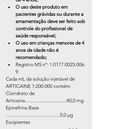
O uso deste produto em 
pacientes grávidas ou durante a 
amamentação deve ser feito sob 
controle do profissional de 
saúde responsável;
O uso em crianças menores de 4 
anos de idade não é 
recomendado;
Registro MS nº: 1.0177.0025.006-
9.
Cada mL da solução injetável de 
ARTICAINE 1:200.000 contém:
Cloridrato de 
Articaína....................................40,0 mg
Epinefrina Base 
...............................................5,0 µg
Excipientes 