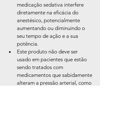
medicação sedativa interfere 
diretamente na eficácia do 
anestésico, potencialmente 
aumentando ou diminuindo o 
seu tempo de ação e a sua 
potência.
Este produto não deve ser 
usado em pacientes que estão 
sendo tratados com 
medicamentos que sabidamente 
alteram a pressão arterial, como 
os inibidores da monoamino-
oxidase, antidepressivos 
tricíclicos ou fenotiazinas.
Podem ocorrer arritmias 
cardíacas graves caso as 
preparações contendo 
vasoconstritores sejam usadas 