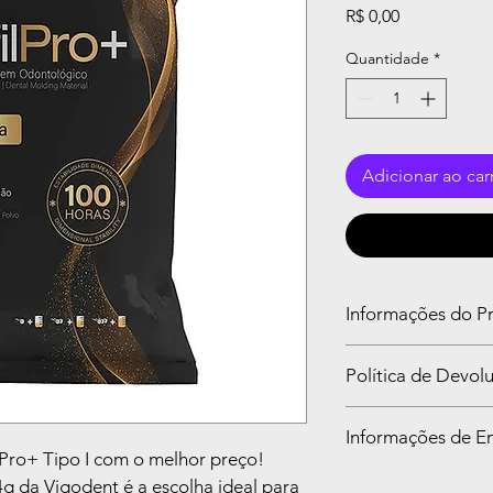
Preço
R$ 0,00
Quantidade
*
Adicionar ao car
Informações do P
Indicações de uso
Política de Devo
O Alginato Perfil Pro
realização de impress
Sou uma Política de
totais, sendo altamen
Informações de E
ótimo espaço para in
anatômicas de alta p
 Pro+ Tipo I com o melhor preço!
caso estejam insatis
clínica geral
.
Sou uma Política de 
4g da Vigodent é a escolha ideal para 
política de reembols