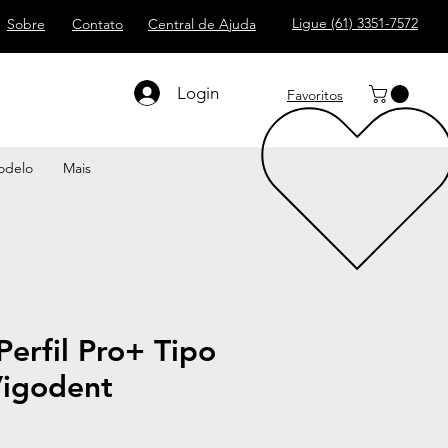
Ligue (61) 3351-7572
Sobre
Contato
Central de Ajuda
Login
Favoritos
odelo
Mais
Perfil Pro+ Tipo
Vigodent