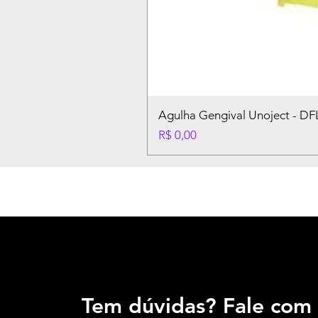
Agulha Gengival Unoject - D
Preço
R$ 0,00
Tem dúvidas? Fale com