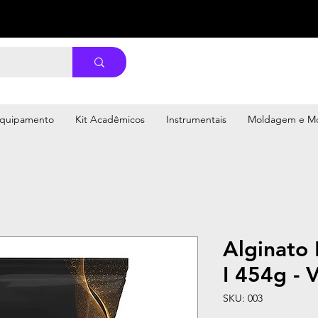
quipamento
Kit Acadêmicos
Instrumentais
Moldagem e M
Alginato 
I 454g - 
SKU: 003