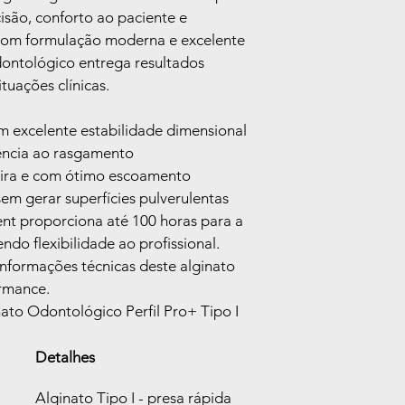
Sua formulação com b
adicionar mais infor
forma de estabelecer
isão, conforto ao paciente e 
escoamento o torna 
entrega, embalagens 
clientes comprem co
Com formulação moderna e excelente 
conforto do paciente 
política de entrega 
moldados são funda
dontológico entrega resultados 
a confiança e permit
grande presença de s
segurança.
tuações clínicas.
Informações Adiciona
Qual a diferença do A
m excelente estabilidade dimensional
alginatos?
tência ao rasgamento
O Vigodent Alginato 
elasticidade, resistê
eira e com ótimo escoamento
dimensional prolong
em gerar superfícies pulverulentas
alginatos convenciona
nt proporciona até 100 horas para a 
O Alginato Perfil Pro
do flexibilidade ao profissional. 
tipos de moldagens?
 informações técnicas deste alginato 
É ideal para alginat
totais ou parciais, co
rmance.
ao paciente.
ato Odontológico Perfil Pro+ Tipo I
Especificações do p
MarcaVIGOD
Detalhes
EAN (Código 
Registro Anv
Alginato Tipo I - presa rápida
Área Profissi