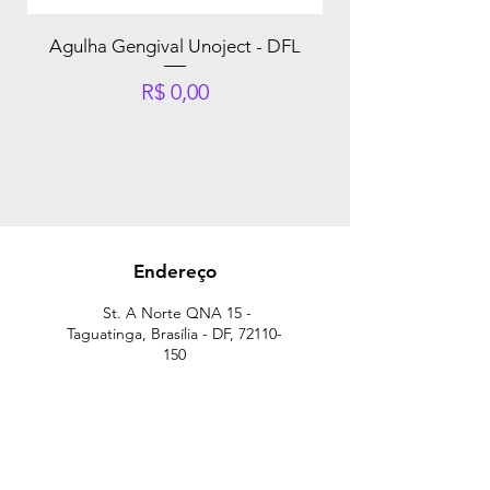
Agulha Gengival Unoject - DFL
Preço
R$ 0,00
Endereço
St. A Norte QNA 15 -
Taguatinga, Brasília - DF,
72110-
150
Telefone:
(61) 3351-7572