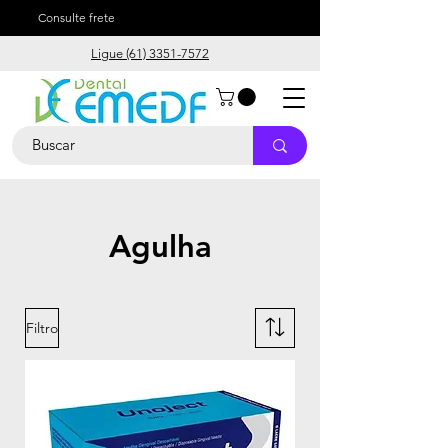
Consulte frete
Ligue (61) 3351-7572
Agulha
Filtro