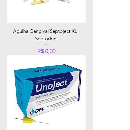
Agulha Gengival Septoject XL -
Septodont
Preço
R$ 0,00