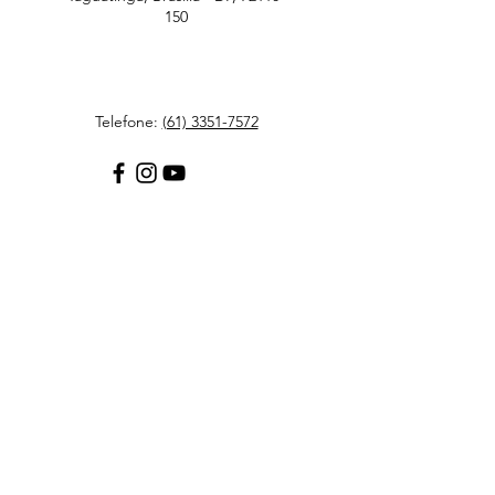
150
Telefone:
(61) 3351-7572
Suporte ao cliente
Contato
Central de ajuda
Sobre nós
Carreiras