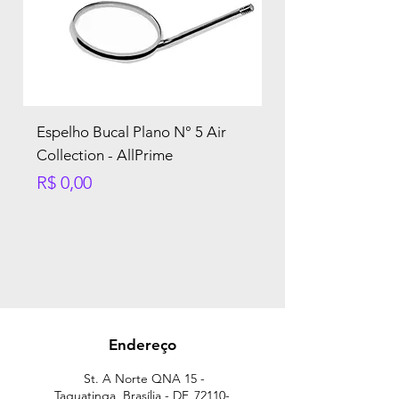
Espelho Bucal Plano N° 5 Air
Collection - AllPrime
Preço
R$ 0,00
Endereço
St. A Norte QNA 15 -
Taguatinga, Brasília - DF,
72110-