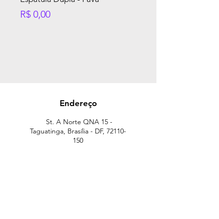
Preço
R$ 0,00
Endereço
St. A Norte QNA 15 -
Taguatinga, Brasília - DF,
72110-
150
Telefone:
(61) 3351-7572