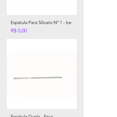
Espátula Para Silicato N° 1 - Ice
Preço
R$ 0,00
Espátula Dupla - Fava